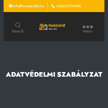
info@munkarafel.hu
+36202770098
Munkára
Search
Menu
Fel
-
Dolgozz
velünk!
ADATVÉDELMI SZABÁLYZAT