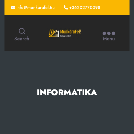
info@munkarafel.hu
+36202770098
Search
Menu
INFORMATIKA